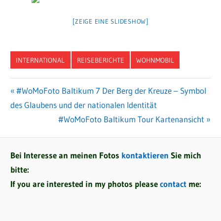
[ZEIGE EINE SLIDESHOW]
INTERNATIONAL
REISEBERICHTE
WOHNMOBIL
Vorheriger
#WoMoFoto Baltikum 7 Der Berg der Kreuze – Symbol
Beitragsnavigation
des Glaubens und der nationalen Identität
Beitrag:
Nächster
#WoMoFoto Baltikum Tour Kartenansicht
Beitrag:
Bei Interesse an meinen Fotos
kontaktieren
Sie mich
bitte:
If you are interested in my photos please
contact
me: