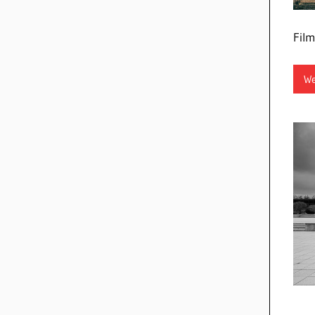
Film
We