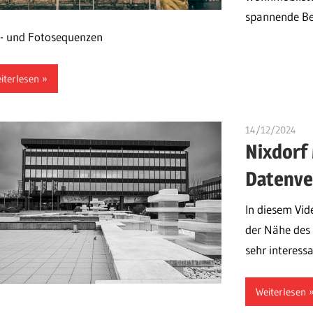
spannende Bes
- und Fotosequenzen
iterlesen
14/12/2024
ulo
Nixdorf
Datenve
In diesem Vid
der Nähe des
sehr interess
Weiterlesen