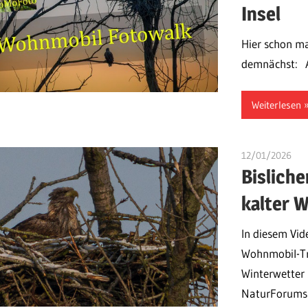
Insel
Hier schon ma
demnächst: A
Weiterlesen
12/01/2026
ulo
Bisliche
kalter 
In diesem Vid
Wohnmobil-Tri
Winterwetter
NaturForums 