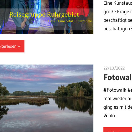
Eine Kunstaus
große Frage n
beschäftigt s
beschäftigen 
iterlesen
22/10/2022
ulo
Fotowal
#Fotowalk #n
mal wieder a
ging es mit 
Venlo.