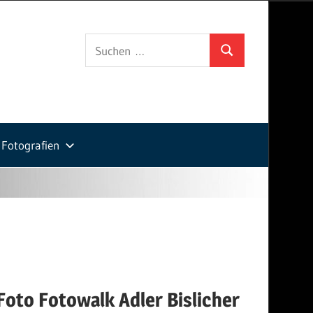
Suchen
Suchen
nach:
Fotografien
mek_foto
to Fotowalk Adler Bislicher