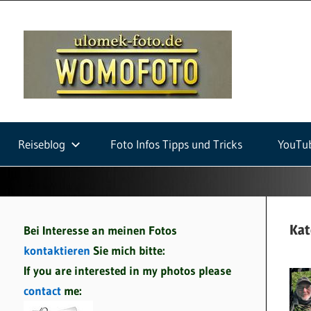
Zum
Inhalt
ulom
springen
foto
Fotografie
auf
Reiseblog
Foto Infos Tipps und Tricks
YouTu
Wohnmobilreisen
und
Fotowalks
Kat
Bei Interesse an meinen Fotos
kontaktieren
Sie mich bitte:
If you are interested in my photos please
contact
me: