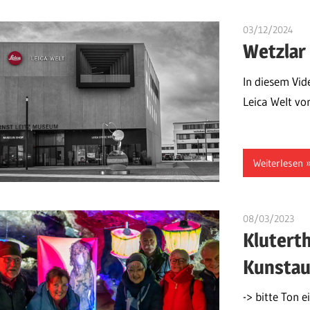
03/12/2024
ulo
Wetzlar
In diesem Vid
Leica Welt vo
Weiterlesen
08/03/2023
ulo
Klutert
Kunstau
-> bitte Ton 