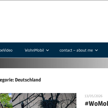
ek-
.de
beVideo
WohnMobil
contact – about me
egorie:
Deutschland
13/05/2026
ulo
#WoMoFo