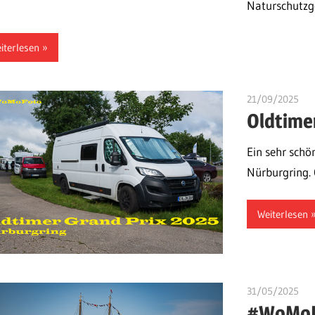
Naturschutzg
iterlesen
21/09/2025
ulo
Oldtime
Ein sehr sch
Nürburgring
Weiterlesen
31/05/2025
ulo
#WoMoF