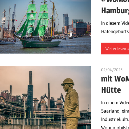
Hambur
In diesem Vid
Hafengeburts
Weiterlesen
02/04/2025
ul
mit WoM
Hütte
In einem Vide
Saarland, ei
Industriekultu
Wohnmobilstel