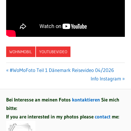
WOHNMOBIL
YOUTUBEVIDEO
Vorheriger
#WoMoFoto Teil 1 Dänemark Reisevideo 04/2026
Beitragsnavigation
Beitrag:
Nächster
Info Instagram
Beitrag:
Bei Interesse an meinen Fotos
kontaktieren
Sie mich
bitte:
If you are interested in my photos please
contact
me: