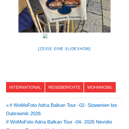
[ZEIGE EINE SLIDESHOW]
INTERNATIONAL
REISEBERICHTE
WOHNMOBIL
Vorheriger
# WoMoFoto Adria Balkan Tour -02- Slowenien bis
Beitragsnavigation
Dubrownik 2026
Beitrag:
Nächster
# WoMoFoto Adria Balkan Tour -04- 2026 Nevidio