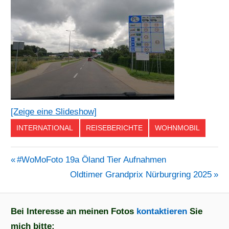
[Zeige eine Slideshow]
INTERNATIONAL
REISEBERICHTE
WOHNMOBIL
Vorheriger
#WoMoFoto 19a Öland Tier Aufnahmen
Beitragsnavigation
Beitrag:
Nächster
Oldtimer Grandprix Nürburgring 2025
Beitrag:
Bei Interesse an meinen Fotos
kontaktieren
Sie
mich bitte: