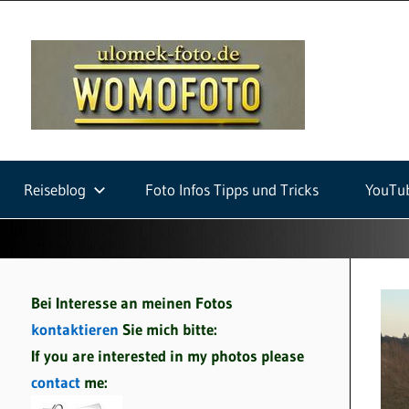
Zum
Inhalt
ulom
springen
foto
Fotografie
auf
Reiseblog
Foto Infos Tipps und Tricks
YouTu
Wohnmobilreisen
und
Fotowalks
Bei Interesse an meinen Fotos
kontaktieren
Sie mich bitte:
If you are interested in my photos please
contact
me: