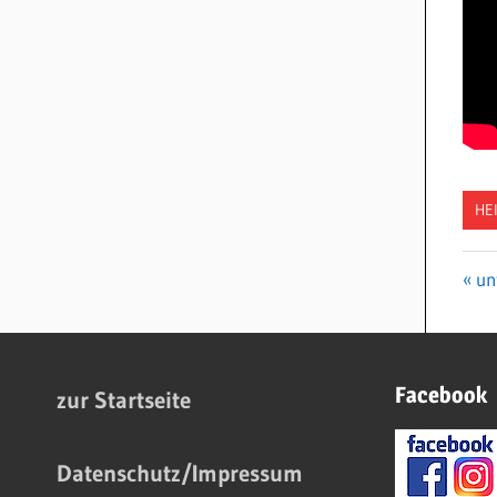
HE
Vo
un
Be
Be
Facebook
zur Startseite
Datenschutz/Impressum