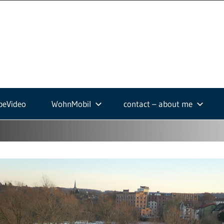
ek-
.de
beVideo
WohnMobil
contact – about me