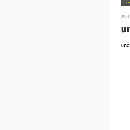
20/1
u
ung