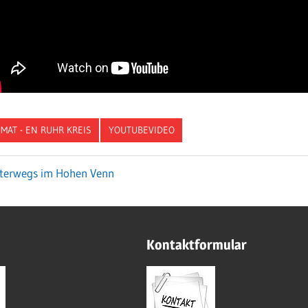
IMAT - EN RUHR KREIS
YOUTUBEVIDEO
rheriger
terwegs im Hohen Venn
itragsnavigation
itrag:
Kontaktformular