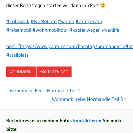
dieser Reise folgen starten wir dann in YPort
#Fotowalk
#WoMoFoto
#womo
#campervan
#reisemobil
#wohnmobiltour
#kastenwagen
#vanlife
href=“https://www.youtube.com/hashtag/normandie“>#n
#stellplatz
WOHNMOBIL
YOUTUBEVIDEO
Vorheriger
Wohnmobil Reise Normndie Teil 1
Beitragsnavigation
Beitrag:
Nächster
Wohnmobilreise Normandie Teil 3
Beitrag:
Bei Interesse an meinen Fotos
kontaktieren
Sie mich
bitte: