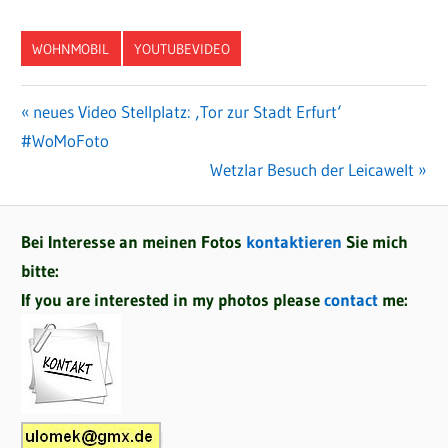
WOHNMOBIL
YOUTUBEVIDEO
Vorheriger
neues Video Stellplatz: ‚Tor zur Stadt Erfurt‘
Beitragsnavigation
#WoMoFoto
Beitrag:
Nächster
Wetzlar Besuch der Leicawelt
Beitrag:
Bei Interesse an meinen Fotos
kontaktieren
Sie mich
bitte:
If you are interested in my photos please
contact
me: