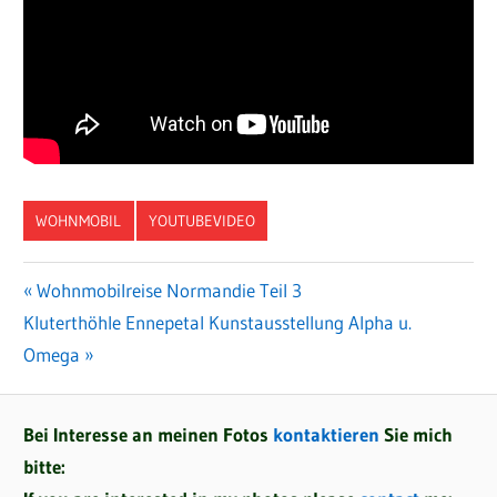
WOHNMOBIL
YOUTUBEVIDEO
Vorheriger
Wohnmobilreise Normandie Teil 3
Beitragsnavigation
Nächster
Kluterthöhle Ennepetal Kunstausstellung Alpha u.
Beitrag:
Beitrag:
Omega
Bei Interesse an meinen Fotos
kontaktieren
Sie mich
bitte: