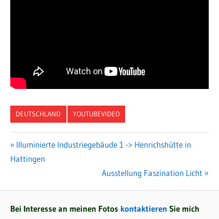
DEUTSCHLAND
YOUTUBEVIDEO
Vorheriger
Illuminierte Industriegebäude 1 -> Henrichshütte in
Beitragsnavigation
Hattingen
Beitrag:
Nächster
Ausstellung Faszination Licht
Beitrag:
Bei Interesse an meinen Fotos
kontaktieren
Sie mich