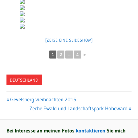
[ZEIGE EINE SLIDESHOW]
1
2
...
4
►
DEUTSCHLAND
Vorheriger
Gevelsberg Weihnachten 2015
Beitragsnavigation
Beitrag:
Nächster
Zeche Ewald und Landschaftspark Hoheward
Beitrag:
Bei Interesse an meinen Fotos
kontaktieren
Sie mich