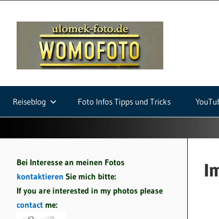
Zum
Inhalt
ulom
springen
foto
Fotografie
auf
Reiseblog
Foto Infos Tipps und Tricks
YouTu
Wohnmobilreisen
und
Fotowalks
Bei Interesse an meinen Fotos
I
kontaktieren
Sie mich bitte:
If you are interested in my photos please
contact
me: