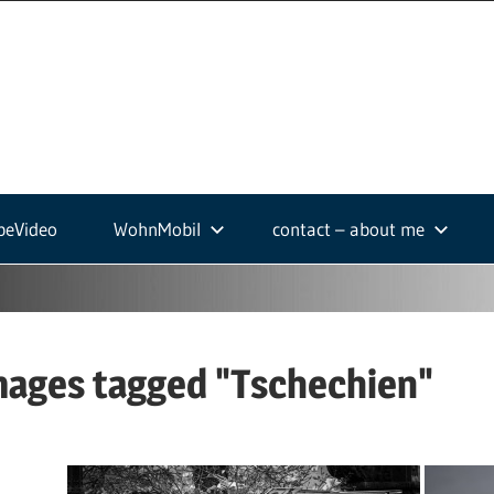
ek-
.de
beVideo
WohnMobil
contact – about me
mages tagged "Tschechien"