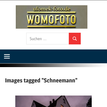
Zum
ulo
Inhalt
springen
foto
Fotografie
Suchen
auf
Suchen
nach:
Wohnmobilreisen
und
Fotowalks
Images tagged "Schneemann"