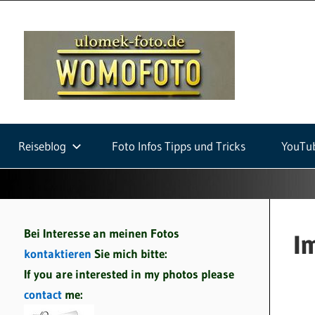
Zum
Inhalt
ulom
springen
foto
Fotografie
auf
Reiseblog
Foto Infos Tipps und Tricks
YouTu
Wohnmobilreisen
und
Fotowalks
Bei Interesse an meinen Fotos
I
kontaktieren
Sie mich bitte:
If you are interested in my photos please
contact
me: