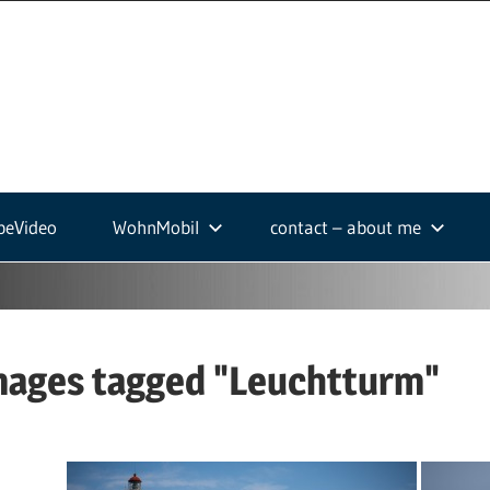
ek-
.de
beVideo
WohnMobil
contact – about me
mages tagged "Leuchtturm"