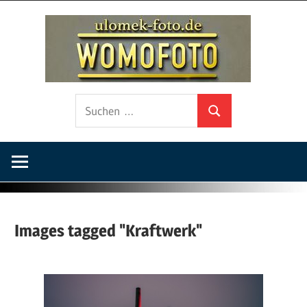
Zum
ulo
Inhalt
springen
foto
Fotografie
Suchen
auf
Suchen
nach:
Wohnmobilreisen
und
Fotowalks
Images tagged "Kraftwerk"