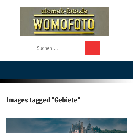
Zum
ulo
Inhalt
springen
foto
Fotografie
Suchen
auf
Suchen
nach:
Wohnmobilreisen
und
Fotowalks
Images tagged "Gebiete"