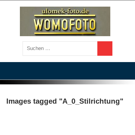
Zum
ulo
Inhalt
springen
fot
Fotografie
Suchen
auf
Suchen
nach:
Wohnmobilreisen
und
Fotowalks
Images tagged "A_0_Stilrichtung"